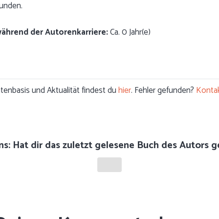
funden.
während der Autorenkarriere:
Ca. 0 Jahr(e)
enbasis und Aktualität findest du
hier
. Fehler gefunden?
Kontak
ns: Hat dir das zuletzt gelesene Buch des Autors g