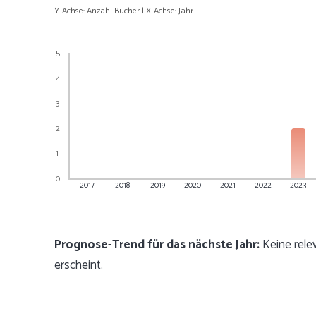
Y-Achse: Anzahl Bücher | X-Achse: Jahr
5
4
3
2
1
0
2017
2018
2019
2020
2021
2022
2023
Prognose-Trend für das nächste Jahr:
Keine rele
erscheint.