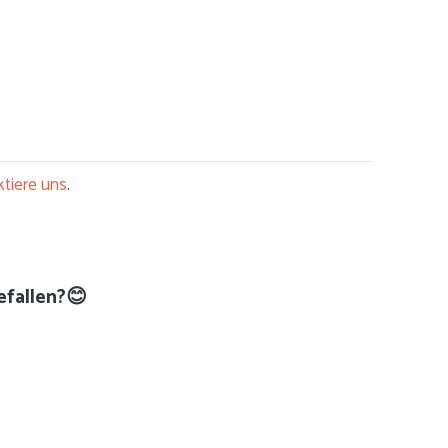
tiere uns
.
efallen?😊