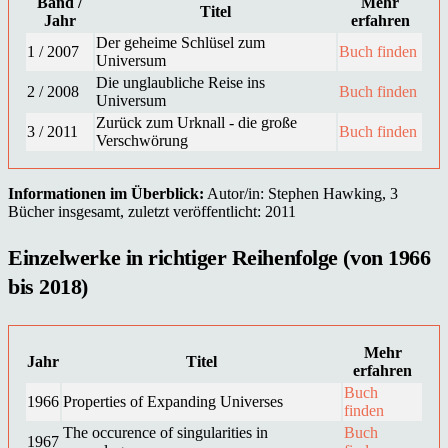
Band /
Mehr
Titel
Jahr
erfahren
Der geheime Schlüsel zum
1 / 2007
Buch finden
Universum
Die unglaubliche Reise ins
2 / 2008
Buch finden
Universum
Zurück zum Urknall - die große
3 / 2011
Buch finden
Verschwörung
Informationen im Überblick:
Autor/in: Stephen Hawking, 3
Bücher insgesamt, zuletzt veröffentlicht: 2011
Einzelwerke in richtiger Reihenfolge (von 1966
bis 2018)
Mehr
Jahr
Titel
erfahren
Buch
1966
Properties of Expanding Universes
finden
The occurence of singularities in
Buch
1967