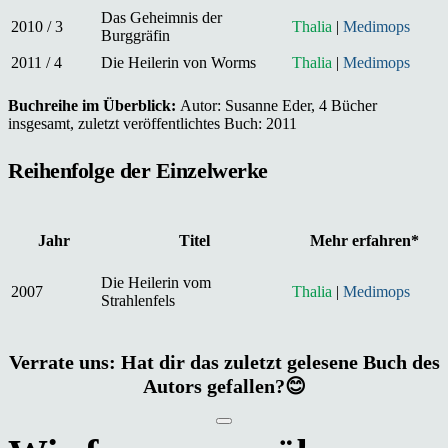
Das Geheimnis der
2010 / 3
Thalia
|
Medimops
Burggräfin
2011 / 4
Die Heilerin von Worms
Thalia
|
Medimops
Buchreihe im Überblick:
Autor: Susanne Eder, 4 Bücher
insgesamt, zuletzt veröffentlichtes Buch: 2011
Reihenfolge der Einzelwerke
Jahr
Titel
Mehr erfahren*
Die Heilerin vom
2007
Thalia
|
Medimops
Strahlenfels
Verrate uns: Hat dir das zuletzt gelesene Buch des
Autors gefallen?😊