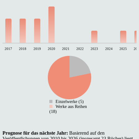
2017
2018
2019
2020
2021
2022
2023
2024
2025
20
Einzelwerke (5)
Werke aus Reihen
(18)
Prognose für das nächste Jahr:
Basierend auf den
Veröffentlichungen von 2010 bis 2026 (insgesamt 23 Bücher) liegt