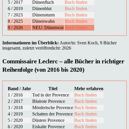
5 / 2017
Dünenfluch
Buch finden
6 / 2019
Dünenblut
Buch finden
7 / 2023
Dünensturm
Buch finden
8 / 2025
Dünenwahn
Buch finden
9 / 2026
NEU: Dünenwut
Buch finden
Informationen im Überblick:
Autor/in: Sven Koch, 9 Bücher
insgesamt, zuletzt veröffentlicht: 2026
Commissaire Leclerc – alle Bücher in richtiger
Reihenfolge (von 2016 bis 2020)
Band / Jahr
Titel
Mehr erfahren
1 / 2016
Tod in der Provence
Buch finden
2 / 2017
Blutrote Provence
Buch finden
3 / 2018
Mörderische Provence
Buch finden
4 / 2019
Schatten der Provence
Buch finden
5 / 2020
Düstere Provence
Buch finden
6 / 2020
Eiskalte Provence
Buch finden