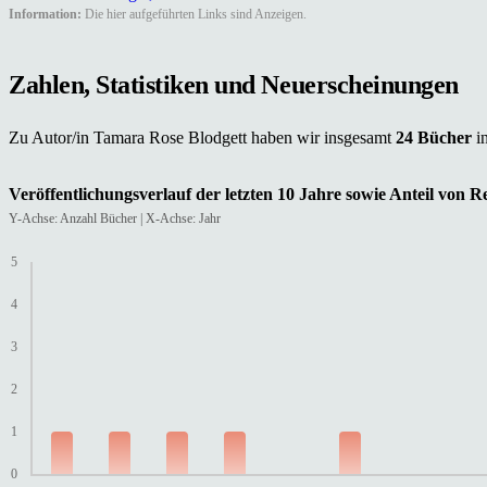
Information:
Die hier aufgeführten Links sind Anzeigen.
Zahlen, Statistiken und Neuerscheinungen
Zu Autor/in Tamara Rose Blodgett haben wir insgesamt
24 Bücher
i
Veröffentlichungsverlauf der letzten 10 Jahre sowie Anteil von 
Y-Achse: Anzahl Bücher | X-Achse: Jahr
5
4
3
2
1
0