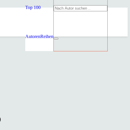
Top 100
Autoren
Reihen
)