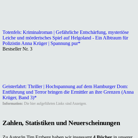
Totenfels: Kriminalroman | Gefährliche Entschärfung, mysteriöse
Leiche und mörderisches Spiel auf Helgoland - Ein Albtraum für
Polizistin Anna Krüger | Spannung pur*
Bestseller Nr. 3
Geisterfahrt: Thriller | Hochspannung auf dem Hamburger Dom:
Entführung und Terror bringen die Ermittler an ihre Grenzen (Anna
Krüger, Band 3)*
Information:
Die hier aufgeführten Links sind Anzeigen.
Zahlen, Statistiken und Neuerscheinungen
Zu Autor/in Tim Erzberg haben wir insgesamt
4 Bücher
in unserer