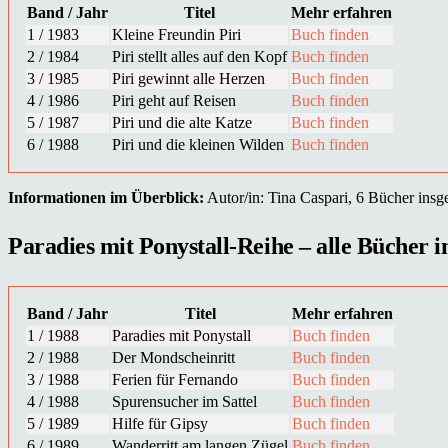
Band / Jahr
Titel
Mehr erfahren
1 / 1983
Kleine Freundin Piri
Buch finden
2 / 1984
Piri stellt alles auf den Kopf
Buch finden
3 / 1985
Piri gewinnt alle Herzen
Buch finden
4 / 1986
Piri geht auf Reisen
Buch finden
5 / 1987
Piri und die alte Katze
Buch finden
6 / 1988
Piri und die kleinen Wilden
Buch finden
Informationen im Überblick:
Autor/in: Tina Caspari, 6 Bücher insge
Paradies mit Ponystall-Reihe – alle Bücher i
Band / Jahr
Titel
Mehr erfahren
1 / 1988
Paradies mit Ponystall
Buch finden
2 / 1988
Der Mondscheinritt
Buch finden
3 / 1988
Ferien für Fernando
Buch finden
4 / 1988
Spurensucher im Sattel
Buch finden
5 / 1989
Hilfe für Gipsy
Buch finden
6 / 1989
Wanderritt am langen Zügel
Buch finden