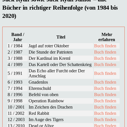
Bücher in richtiger Reihenfolge (von 1984 bis
2020)
Band /
Mehr
Titel
Jahr
erfahren
1 / 1984
Jagd auf roter Oktober
Buch finden
2 / 1987
Die Stunde der Patrioten
Buch finden
3 / 1988
Der Kardinal im Kreml
Buch finden
4 / 1989
Das Kartell oder Der Schattenkrieg
Buch finden
Das Echo aller Furcht oder Der
5 / 1991
Buch finden
Anschlag
6 / 1993
Gnadenlos
Buch finden
7 / 1994
Ehrenschuld
Buch finden
8 / 1996
Befehl von oben
Buch finden
9 / 1998
Operation Rainbow
Buch finden
10 / 2001
Im Zeichen des Drachen
Buch finden
11 / 2002
Red Rabbit
Buch finden
12 / 2003
Im Auge des Tigers
Buch finden
13 / 2010
Dead or Alive
Buch finden