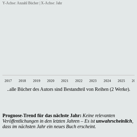
Y-Achse: Anzahl Bücher | X-Achse: Jahr
2017
2018
2019
2020
2021
2022
2023
2024
2025
20
..alle Bücher des Autors sind Bestandteil von Reihen (2 Werke).
Prognose-Trend für das nächste Jahr:
Keine relevanten
Veröffentlichungen in den letzten Jahren – Es ist
unwahrscheinlich
,
dass im nächsten Jahr ein neues Buch erscheint.