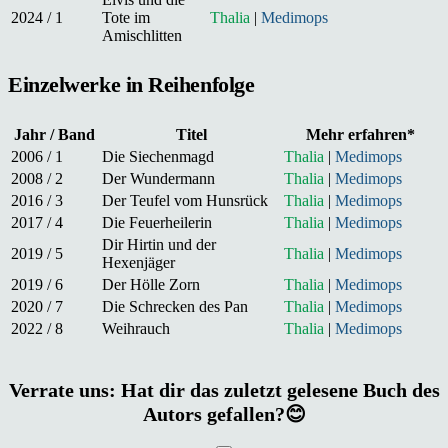
2024 / 1
Tote im
Thalia
|
Medimops
Amischlitten
Einzelwerke in Reihenfolge
Jahr / Band
Titel
Mehr erfahren*
2006 / 1
Die Siechenmagd
Thalia
|
Medimops
2008 / 2
Der Wundermann
Thalia
|
Medimops
2016 / 3
Der Teufel vom Hunsrück
Thalia
|
Medimops
2017 / 4
Die Feuerheilerin
Thalia
|
Medimops
Dir Hirtin und der
2019 / 5
Thalia
|
Medimops
Hexenjäger
2019 / 6
Der Hölle Zorn
Thalia
|
Medimops
2020 / 7
Die Schrecken des Pan
Thalia
|
Medimops
2022 / 8
Weihrauch
Thalia
|
Medimops
Verrate uns: Hat dir das zuletzt gelesene Buch des
Autors gefallen?😊