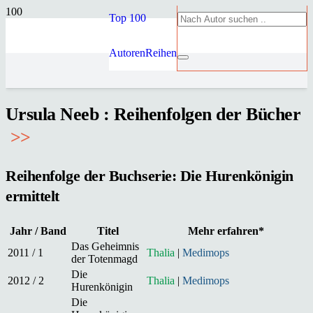
Top 100
Autoren
Reihen
Ursula Neeb : Reihenfolgen der Bücher
>
>
Reihenfolge der Buchserie: Die Hurenkönigin
ermittelt
Jahr / Band
Titel
Mehr erfahren*
Das Geheimnis
2011 / 1
Thalia
|
Medimops
der Totenmagd
Die
2012 / 2
Thalia
|
Medimops
Hurenkönigin
Die