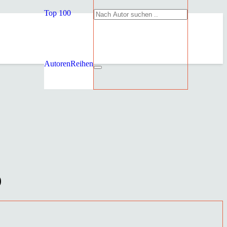
Top 100
Autoren
Reihen
)