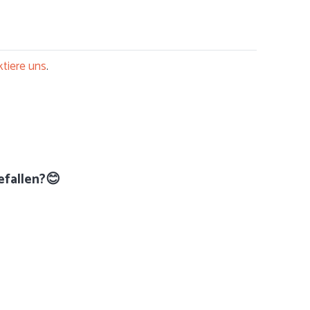
tiere uns
.
efallen?😊