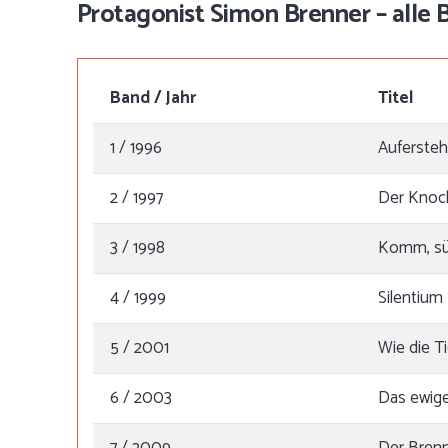
Protagonist Simon Brenner – alle B
Band / Jahr
Titel
1 / 1996
Auferste
2 / 1997
Der Kno
3 / 1998
Komm, sü
4 / 1999
Silentium
5 / 2001
Wie die T
6 / 2003
Das ewig
7 / 2009
Der Brenn