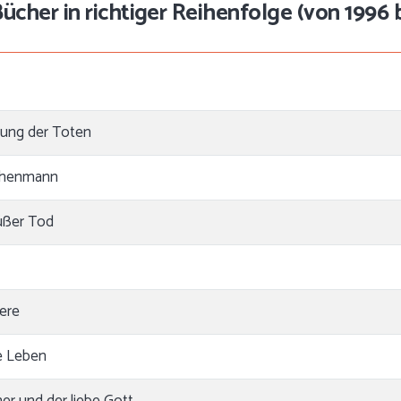
ücher in richtiger Reihenfolge (von 1996 b
hung der Toten
chenmann
ßer Tod
iere
e Leben
er und der liebe Gott