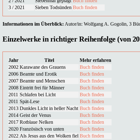
2 / 2021
Siebenmal geplagt
Buch finden
3 / 2021
Sieben Todsünden
Buch finden
Informationen im Überblick:
Autor/in: Wolfgang A. Gogolin, 3 Büch
Einzelwerke in richtiger Reihenfolge (von 20
Jahr
Titel
Mehr erfahren
2002
Karawane des Grauens
Buch finden
2006
Beamte und Erotik
Buch finden
2007
Beamte und Menschen
Buch finden
2008
Eintritt frei für Männer
Buch finden
2011
Schlafen bei Licht
Buch finden
2011
Spät-Lese
Buch finden
2013
Dunkles Licht in heller Nacht
Buch finden
2014
Geist der Venus
Buch finden
2017
Rotblaue Nelken
Buch finden
2020
Französisch von unten
Buch finden
2022
Als Jesus aus den Wolken fiel
Buch finden