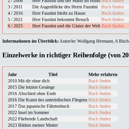
2 / 2008
Herr Faustini und der Mann im Hund
Buch finden
3 / 2011
Die Augenblicke des Herrn Faustini
Buch finden
4 / 2016
Herr Faustini bleibt zu Hause
Buch finden
5 / 2021
Herr Faustini bekommt Besuch
Buch finden
6 / 2025
Herr Faustini und die Glatze der Welt
Buch finden
Informationen im Überblick:
Autor/in: Wolfgang Hermann, 6 Bücher 
Einzelwerke in richtiger Reihenfolge (von 20
Jahr
Titel
Mehr erfahren
2010
Mit dir ohne dich
Buch finden
2015
Die letzten Gesänge
Buch finden
2016
Abschied ohne Ende
Buch finden
2016
Die Kunst des unterirdischen Fliegens
Buch finden
2017
Das japanische Fährtenbuch
Buch finden
2022
Insel im Sommer
Buch finden
2022
Fliehende Landschaft
Buch finden
2023
Bildnis meiner Mutter
Buch finden