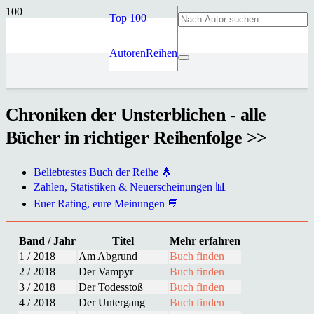
Top 100
Autoren
Reihen
Chroniken der Unsterblichen - alle
Bücher in richtiger Reihenfolge >>
Beliebtestes Buch der Reihe 🌟
Zahlen, Statistiken & Neuerscheinungen 📊
Euer Rating, eure Meinungen 💬
Band / Jahr
Titel
Mehr erfahren
1 / 2018
Am Abgrund
Buch finden
2 / 2018
Der Vampyr
Buch finden
3 / 2018
Der Todesstoß
Buch finden
4 / 2018
Der Untergang
Buch finden