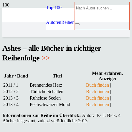
Top 100
Autoren
Reihen
Ashes – alle Bücher in richtiger
Reihenfolge
>>
Mehr erfahren,
Jahr / Band
Titel
Anzeige:
2011 / 1
Brennendes Herz
Buch finden
|
2012 / 2
Tödliche Schatten
Buch finden
|
2013 / 3
Ruhelose Seelen
Buch finden
|
2013 / 4
Pechschwarzer Mond
Buch finden
|
Informationen zur Reihe im Überblick:
Autor: Ilsa J. Bick, 4
Bücher insgesamt, zuletzt veröffentlicht: 2013