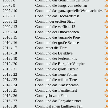
2006 / 8
Conni und das Geheimnis der Kois
Bu
2007 / 9
Conni und die Jungs von nebenan
Bu
2007 / 10
Conni und das ganz spezielle Weihnachtsfest
Bu
2008 / 11
Conni und das Hochzeitsfest
Bu
2008 / 12
Conni in der großen Stadt
Bu
2009 / 13
Conni und die verflixte 13
Bu
2009 / 14
Conni und der Dinoknochen
Bu
2010 / 15
Conni und das tanzende Pony
Bu
2010 / 16
Conni und der große Schnee
Bu
2011 / 17
Conni rettet die Tiere
Bu
2011 / 18
Conni und die Detektive
Bu
2012 / 19
Conni und der Ferienzirkus
Bu
2012 / 20
Conni und die Burg der Vampire
Bu
2013 / 21
Conni und die große Eiszeit
Bu
2013 / 22
Conni und das neue Fohlen
Bu
2014 / 23
Conni und die wilden Tiere
Bu
2014 / 24
Conni und das Klassencamp
Bu
2015 / 25
Conni und das Familienfest
Bu
2015 / 26
Conni geht zum Film
Bu
2016 / 27
Conni und das Ponyabenteuer
Bu
2016 / 28
Conni löst einen kniffligen Fall
Bu