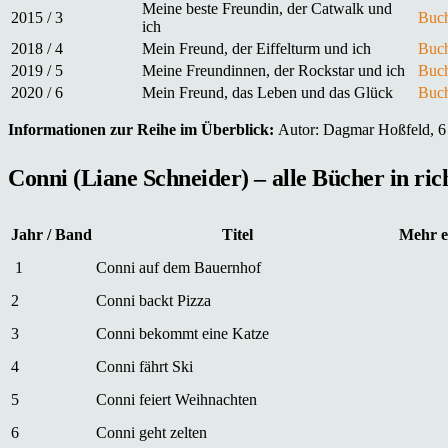
Meine beste Freundin, der Catwalk und
2015 / 3
Buch
ich
2018 / 4
Mein Freund, der Eiffelturm und ich
Buch
2019 / 5
Meine Freundinnen, der Rockstar und ich
Buch
2020 / 6
Mein Freund, das Leben und das Glück
Buch
Informationen zur Reihe im Überblick:
Autor: Dagmar Hoßfeld, 6 B
Conni (Liane Schneider) – alle Bücher in ri
Jahr / Band
Titel
Mehr e
1
Conni auf dem Bauernhof
2
Conni backt Pizza
3
Conni bekommt eine Katze
4
Conni fährt Ski
5
Conni feiert Weihnachten
6
Conni geht zelten