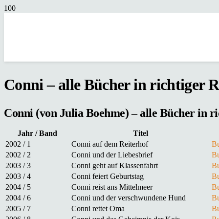
Conni – alle Bücher in richtiger 
Conni (von Julia Boehme) – alle Bücher in r
Jahr / Band
Titel
2002 / 1
Conni auf dem Reiterhof
Bu
2002 / 2
Conni und der Liebesbrief
Bu
2003 / 3
Conni geht auf Klassenfahrt
Bu
2003 / 4
Conni feiert Geburtstag
Bu
2004 / 5
Conni reist ans Mittelmeer
Bu
2004 / 6
Conni und der verschwundene Hund
Bu
2005 / 7
Conni rettet Oma
Bu