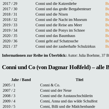
2017 / 29
Conni und die Katzenliebe
Bu
2017 / 30
Conni und das große Bergabenteuer
Bu
2018 / 31
Conni und die Nixen
Bu
2018 / 32
Conni und die Nacht im Museum
Bu
2019 / 33
Conni und die Reise ans Meer
Bu
2019 / 34
Conni und die Ponys im Schnee
Bu
2020 / 35
Conni und das Baumhaus
Bu
2020 / 36
Conni geht auf Schatzsuche
Bu
2021 / 37
Conni und der zauberhafte Schulzirkus
Bu
Informationen zur Reihe im Überblick:
Autor: Julia Boehme, 37 Bü
Conni und Co (von Dagmar Hoßfeld) – alle B
Jahr / Band
Titel
2005 / 1
Conni & Co.
2007 / 2
Conni und der Neue
2008 / 3
Conni und die Austauschschülerin
2009 / 4
Conni, Anna und das wilde Schulfest
2010 / 5
Conni, Billi und die Mädchenbande