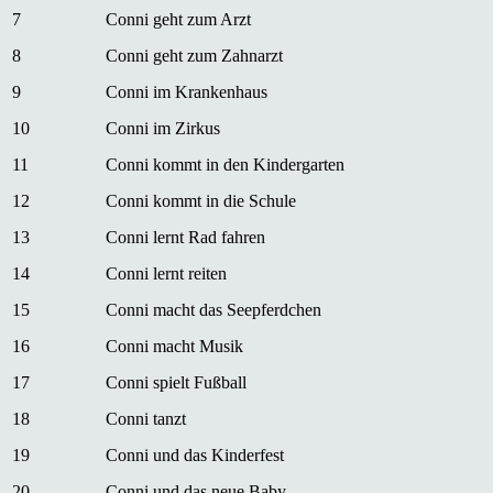
7
Conni geht zum Arzt
8
Conni geht zum Zahnarzt
9
Conni im Krankenhaus
10
Conni im Zirkus
11
Conni kommt in den Kindergarten
12
Conni kommt in die Schule
13
Conni lernt Rad fahren
14
Conni lernt reiten
15
Conni macht das Seepferdchen
16
Conni macht Musik
17
Conni spielt Fußball
18
Conni tanzt
19
Conni und das Kinderfest
20
Conni und das neue Baby