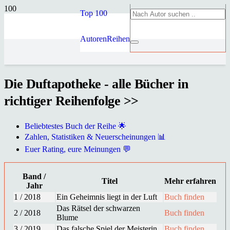
Top 100
Autoren
Reihen
Die Duftapotheke - alle Bücher in
richtiger Reihenfolge >>
Beliebtestes Buch der Reihe 🌟
Zahlen, Statistiken & Neuerscheinungen 📊
Euer Rating, eure Meinungen 💬
Band /
Titel
Mehr erfahren
Jahr
1 / 2018
Ein Geheimnis liegt in der Luft
Buch finden
Das Rätsel der schwarzen
2 / 2018
Buch finden
Blume
3 / 2019
Das falsche Spiel der Meisterin
Buch finden