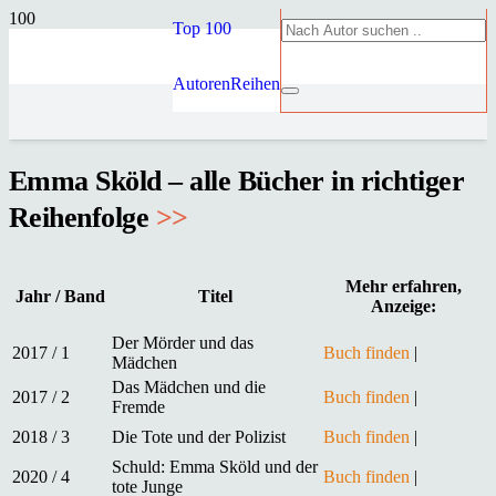
Top 100
Autoren
Reihen
Emma Sköld – alle Bücher in richtiger
Reihenfolge
>>
Mehr erfahren,
Jahr / Band
Titel
Anzeige:
Der Mörder und das
2017 / 1
Buch finden
|
Mädchen
Das Mädchen und die
2017 / 2
Buch finden
|
Fremde
2018 / 3
Die Tote und der Polizist
Buch finden
|
Schuld: Emma Sköld und der
2020 / 4
Buch finden
|
tote Junge