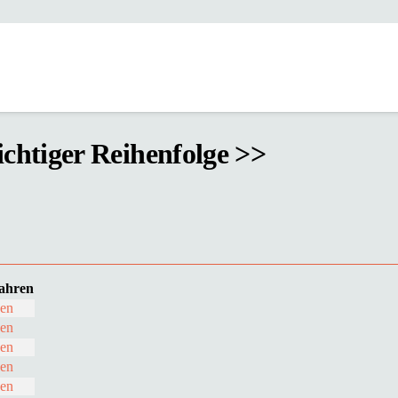
ichtiger Reihenfolge >>
ahren
den
den
den
den
den