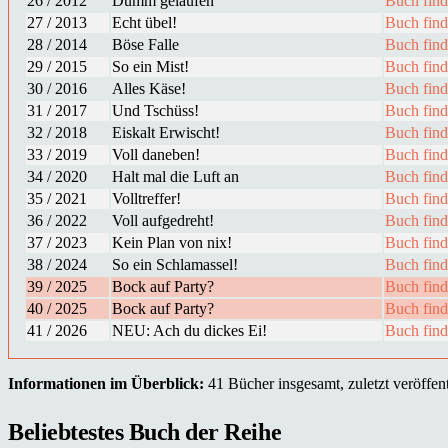
26 / 2012
Dumm gelaufen
Buch fin
27 / 2013
Echt übel!
Buch fin
28 / 2014
Böse Falle
Buch fin
29 / 2015
So ein Mist!
Buch fin
30 / 2016
Alles Käse!
Buch fin
31 / 2017
Und Tschüss!
Buch fin
32 / 2018
Eiskalt Erwischt!
Buch fin
33 / 2019
Voll daneben!
Buch fin
34 / 2020
Halt mal die Luft an
Buch fin
35 / 2021
Volltreffer!
Buch fin
36 / 2022
Voll aufgedreht!
Buch fin
37 / 2023
Kein Plan von nix!
Buch fin
38 / 2024
So ein Schlamassel!
Buch fin
39 / 2025
Bock auf Party?
Buch fin
40 / 2025
Bock auf Party?
Buch fin
41 / 2026
NEU: Ach du dickes Ei!
Buch fin
Informationen im Überblick:
41 Bücher insgesamt, zuletzt veröffent
Beliebtestes Buch der Reihe