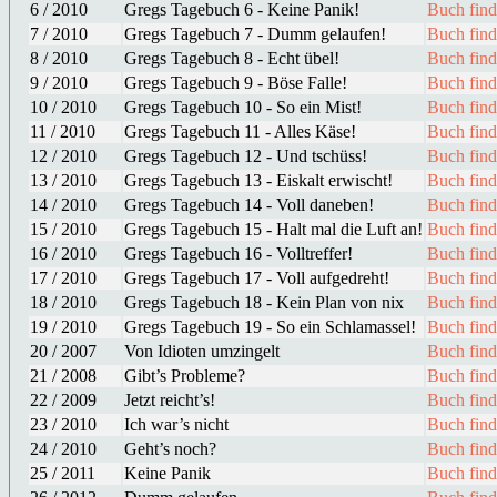
6 / 2010
Gregs Tagebuch 6 - Keine Panik!
Buch fin
7 / 2010
Gregs Tagebuch 7 - Dumm gelaufen!
Buch fin
8 / 2010
Gregs Tagebuch 8 - Echt übel!
Buch fin
9 / 2010
Gregs Tagebuch 9 - Böse Falle!
Buch fin
10 / 2010
Gregs Tagebuch 10 - So ein Mist!
Buch fin
11 / 2010
Gregs Tagebuch 11 - Alles Käse!
Buch fin
12 / 2010
Gregs Tagebuch 12 - Und tschüss!
Buch fin
13 / 2010
Gregs Tagebuch 13 - Eiskalt erwischt!
Buch fin
14 / 2010
Gregs Tagebuch 14 - Voll daneben!
Buch fin
15 / 2010
Gregs Tagebuch 15 - Halt mal die Luft an!
Buch fin
16 / 2010
Gregs Tagebuch 16 - Volltreffer!
Buch fin
17 / 2010
Gregs Tagebuch 17 - Voll aufgedreht!
Buch fin
18 / 2010
Gregs Tagebuch 18 - Kein Plan von nix
Buch fin
19 / 2010
Gregs Tagebuch 19 - So ein Schlamassel!
Buch fin
20 / 2007
Von Idioten umzingelt
Buch fin
21 / 2008
Gibt’s Probleme?
Buch fin
22 / 2009
Jetzt reicht’s!
Buch fin
23 / 2010
Ich war’s nicht
Buch fin
24 / 2010
Geht’s noch?
Buch fin
25 / 2011
Keine Panik
Buch fin