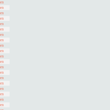
den
den
den
den
den
den
den
den
den
den
den
den
den
den
den
den
den
den
den
den