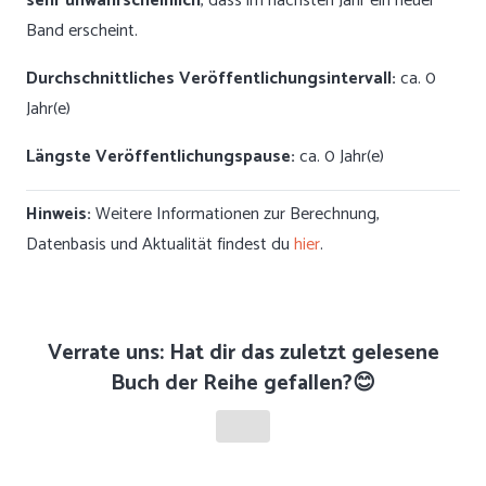
sehr unwahrscheinlich
, dass im nächsten Jahr ein neuer
Band erscheint.
Durchschnittliches Veröffentlichungsintervall:
ca. 0
Jahr(e)
Längste Veröffentlichungspause:
ca. 0 Jahr(e)
Hinweis:
Weitere Informationen zur Berechnung,
Datenbasis und Aktualität findest du
hier
.
Verrate uns: Hat dir das zuletzt gelesene
Buch der Reihe gefallen?😊