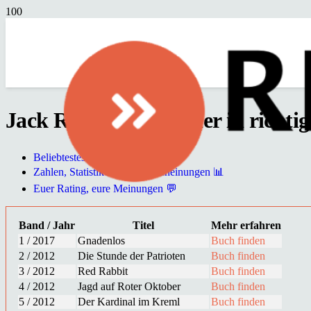
Jack Ryan - alle Bücher in richti
Beliebtestes Buch der Reihe 🌟
Zahlen, Statistiken & Neuerscheinungen 📊
Euer Rating, eure Meinungen 💬
Band / Jahr
Titel
Mehr erfahren
1 / 2017
Gnadenlos
Buch finden
2 / 2012
Die Stunde der Patrioten
Buch finden
3 / 2012
Red Rabbit
Buch finden
4 / 2012
Jagd auf Roter Oktober
Buch finden
5 / 2012
Der Kardinal im Kreml
Buch finden