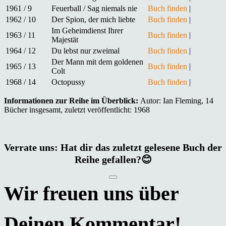
1961 / 9
Feuerball / Sag niemals nie
Buch finden
|
1962 / 10
Der Spion, der mich liebte
Buch finden
|
Im Geheimdienst Ihrer
1963 / 11
Buch finden
|
Majestät
1964 / 12
Du lebst nur zweimal
Buch finden
|
Der Mann mit dem goldenen
1965 / 13
Buch finden
|
Colt
1968 / 14
Octopussy
Buch finden
|
Informationen zur Reihe im Überblick:
Autor: Ian Fleming, 14
Bücher insgesamt, zuletzt veröffentlicht: 1968
Verrate uns: Hat dir das zuletzt gelesene Buch der
Reihe gefallen?😊