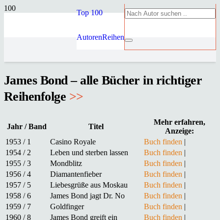
Top 100
Autoren
Reihen
James Bond – alle Bücher in richtiger
Reihenfolge
>>
Mehr erfahren,
Jahr / Band
Titel
Anzeige:
1953 / 1
Casino Royale
Buch finden
|
1954 / 2
Leben und sterben lassen
Buch finden
|
1955 / 3
Mondblitz
Buch finden
|
1956 / 4
Diamantenfieber
Buch finden
|
1957 / 5
Liebesgrüße aus Moskau
Buch finden
|
1958 / 6
James Bond jagt Dr. No
Buch finden
|
1959 / 7
Goldfinger
Buch finden
|
1960 / 8
James Bond greift ein
Buch finden
|