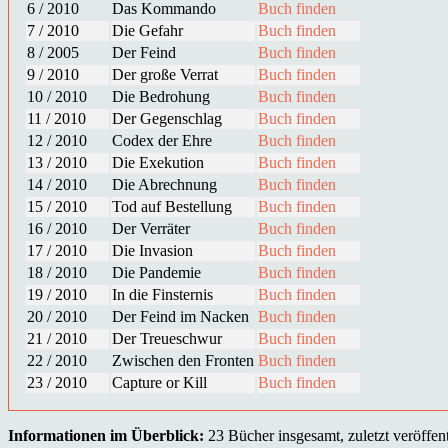
6 / 2010
Das Kommando
Buch finden
7 / 2010
Die Gefahr
Buch finden
8 / 2005
Der Feind
Buch finden
9 / 2010
Der große Verrat
Buch finden
10 / 2010
Die Bedrohung
Buch finden
11 / 2010
Der Gegenschlag
Buch finden
12 / 2010
Codex der Ehre
Buch finden
13 / 2010
Die Exekution
Buch finden
14 / 2010
Die Abrechnung
Buch finden
15 / 2010
Tod auf Bestellung
Buch finden
16 / 2010
Der Verräter
Buch finden
17 / 2010
Die Invasion
Buch finden
18 / 2010
Die Pandemie
Buch finden
19 / 2010
In die Finsternis
Buch finden
20 / 2010
Der Feind im Nacken
Buch finden
21 / 2010
Der Treueschwur
Buch finden
22 / 2010
Zwischen den Fronten
Buch finden
23 / 2010
Capture or Kill
Buch finden
Informationen im Überblick:
23 Bücher insgesamt, zuletzt veröffent