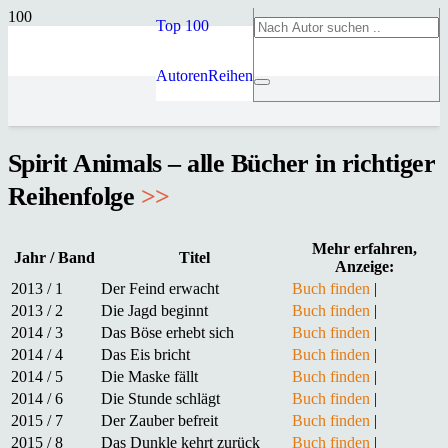
Top 100
Autoren
Reihen
Spirit Animals – alle Bücher in richtiger
Reihenfolge
>>
Mehr erfahren,
Jahr / Band
Titel
Anzeige:
2013 / 1
Der Feind erwacht
Buch finden
|
2013 / 2
Die Jagd beginnt
Buch finden
|
2014 / 3
Das Böse erhebt sich
Buch finden
|
2014 / 4
Das Eis bricht
Buch finden
|
2014 / 5
Die Maske fällt
Buch finden
|
2014 / 6
Die Stunde schlägt
Buch finden
|
2015 / 7
Der Zauber befreit
Buch finden
|
2015 / 8
Das Dunkle kehrt zurück
Buch finden
|