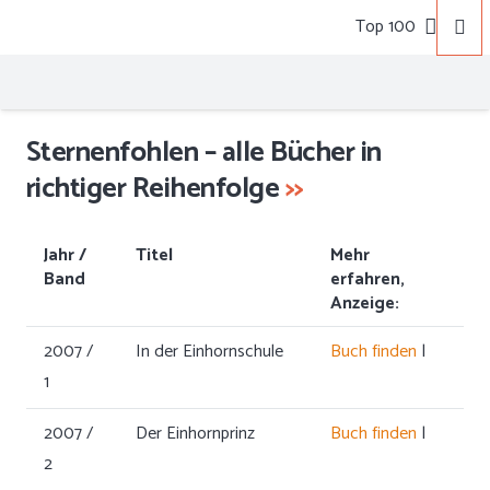
Top 100
Sternenfohlen – alle Bücher in
richtiger Reihenfolge
>>
Jahr /
Titel
Mehr
Band
erfahren,
Anzeige:
2007 /
In der Einhornschule
Buch finden
|
1
2007 /
Der Einhornprinz
Buch finden
|
2