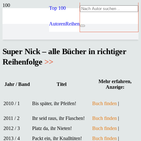
Top 100
Autoren
Reihen
Super Nick – alle Bücher in richtiger
Reihenfolge
>>
Mehr erfahren,
Jahr / Band
Titel
Anzeige:
2010 / 1
Bis später, ihr Pfeifen!
Buch finden
|
2011 / 2
Ihr seid raus, ihr Flaschen!
Buch finden
|
2012 / 3
Platz da, ihr Nieten!
Buch finden
|
2013 / 4
Packt ein, ihr Knalltüten!
Buch finden
|