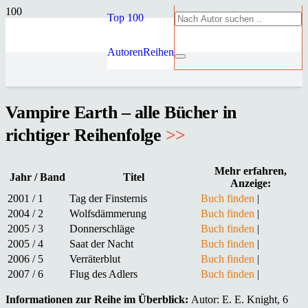
Top 100
Autoren
Reihen
Vampire Earth – alle Bücher in
richtiger Reihenfolge
>>
Mehr erfahren,
Jahr / Band
Titel
Anzeige:
2001 / 1
Tag der Finsternis
Buch finden
|
2004 / 2
Wolfsdämmerung
Buch finden
|
2005 / 3
Donnerschläge
Buch finden
|
2005 / 4
Saat der Nacht
Buch finden
|
2006 / 5
Verräterblut
Buch finden
|
2007 / 6
Flug des Adlers
Buch finden
|
Informationen zur Reihe im Überblick:
Autor: E. E. Knight, 6