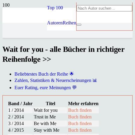
Top 100
Autoren
Reihen
Wait for you - alle Bücher in richtiger
Reihenfolge >>
Beliebtestes Buch der Reihe 🌟
Zahlen, Statistiken & Neuerscheinungen 📊
Euer Rating, eure Meinungen 💬
Band / Jahr
Titel
Mehr erfahren
1 / 2014
Wait for you
Buch finden
2 / 2014
Trust in Me
Buch finden
3 / 2014
Be with Me
Buch finden
4 / 2015
Stay with Me
Buch finden