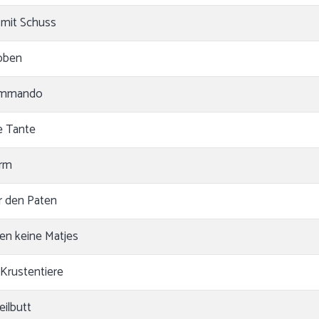
 mit Schuss
bben
ommando
e Tante
arm
r den Paten
n keine Matjes
 Krustentiere
ilbutt