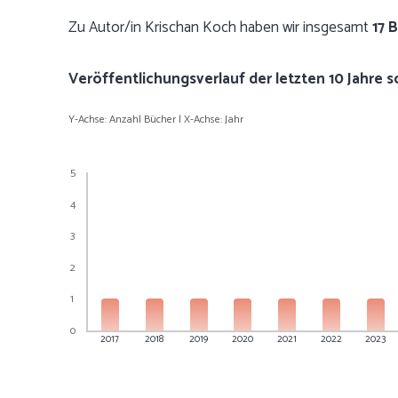
Zu Autor/in Krischan Koch haben wir insgesamt
17 
Veröffentlichungsverlauf der letzten 10 Jahre 
Y-Achse: Anzahl Bücher | X-Achse: Jahr
5
4
3
2
1
0
2017
2018
2019
2020
2021
2022
2023