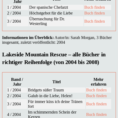
Jahr
1 / 2004
Der spanische Chefarzt
Buch finden
2 / 2004
Höchstgebot für die Liebe
Buch finden
Überraschung für Dr.
3 / 2004
Buch finden
Westerling
Informationen im Überblick:
Autor/in: Sarah Morgan, 3 Bücher
insgesamt, zuletzt veröffentlicht: 2004
Lakeside Mountain Rescue – alle Bücher in
richtiger Reihenfolge (von 2004 bis 2008)
Band /
Mehr
Titel
Jahr
erfahren
1 / 2004
Bridgets süßer Traum
Buch finden
2 / 2004
Galub in die Liebe, Helen!
Buch finden
Für immer küss ich deine Tränen
3 / 2004
Buch finden
fort
Im schimmernden Schein der
4 / 2004
Buch finden
Kerzen